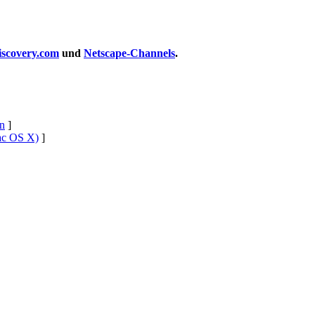
iscovery.com
und
Netscape-Channels
.
n
]
ac OS X)
]