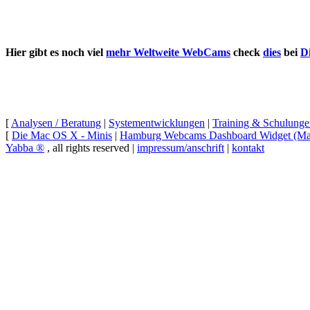
Hier gibt es noch viel
mehr Weltweite WebCams
check
dies
bei
D
[
Analysen / Beratung
|
Systementwicklungen
|
Training & Schulunge
[
Die Mac OS X - Minis
|
Hamburg Webcams Dashboard
Widget (M
Yabba ®
, all rights reserved |
impressum/anschrift
|
kontakt